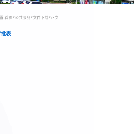
>
>
>
置:
首页
公共服务
文件下载
正文
审批表
4