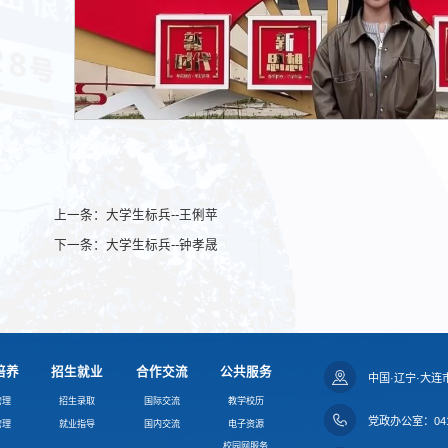
上一条：
大学生标兵--王俐苹
下一条：
大学生标兵--钟孝晟
培养
招生就业
合作交流
公共服务
中国·辽宁·大连
管理
招生录取
国际交流
教学校历
党政办公室：0411
管理
就业指导
国内交流
电子资源
校园网服务