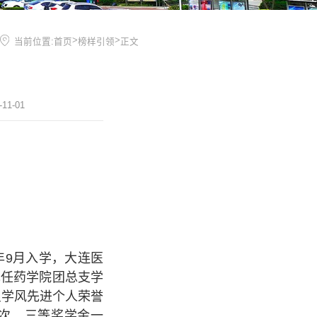
>
>
当前位置:
首页
榜样引领
正文
11-01
2年9月入学，大连医
现任药学院团总支学
良学风先进个人荣誉
次、三等奖学金一