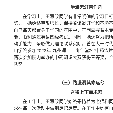
学海无涯苦作舟
在学习上，王慧欣同学有非常明确的学习目
努力。她始终尊敬师长，保持着谦逊好学和不骄
自己每天都置身于学习的氛围中，牢固掌握着本
能，顺利通过英语四级考试。同时，她还努力把
动手能力，争取做到理论联系实际，曾在大一时
山学院参加2023年“九州通——尚仁堂杯”中药饮
两次参加院内举办的中药知识大赛获得三等奖，
队奖。
（三）路漫漫其修远兮
吾将上下而求索
在工作上，王慧欣同学始终秉持着为老师和
求在每一次活动中做到尽职尽责。在工作中她有