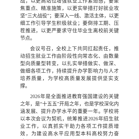
战，以更高站位增强就业工作紧迫感；要聚
焦重点、精准施策，以更实举措打好就业攻
坚“三大战役”；要深入一线、激活主体，以更
细工作引导学生积极就业；要倒排工期、压
茬推进，以更严要求守住毕业生离校前关键
节点。
会议号召，全校上下共同扛起责任，推
动招生就业工作由阶段性向常态化、由数量
型向质量型转变，以扎实举措做实、做深、
做细各项工作，持续提升办学影响力与人才
培养质量，为学校高质量发展提供坚实支
撑。
2026年是全面推进教育强国建设的关键
之年，是“十五五”开局之年，也是学校深化内
涵发展、提升办学水平的重要一年。学校将
以本次会议为契机，统筹推进2026年招生就
业工作，以真抓实干助力各项工作提质增
效，为建设高水平应用型本科高校努力奋