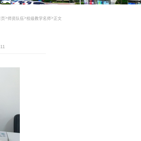
>
>
>
首页
师资队伍
校级教学名师
正文
11