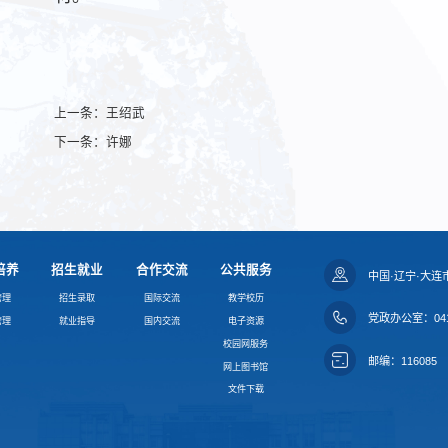
上一条：
王绍武
下一条：
许娜
培养
招生就业
合作交流
公共服务
中国·辽宁·大连
管理
招生录取
国际交流
教学校历
党政办公室：0411
管理
就业指导
国内交流
电子资源
校园网服务
邮编：116085
网上图书馆
文件下载